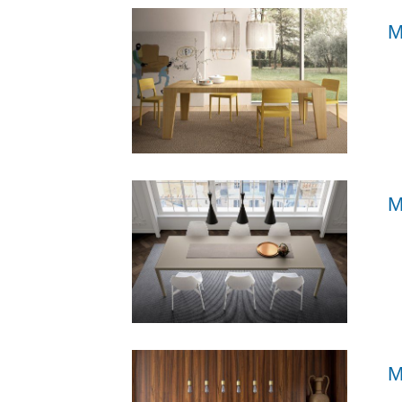
M
M
M