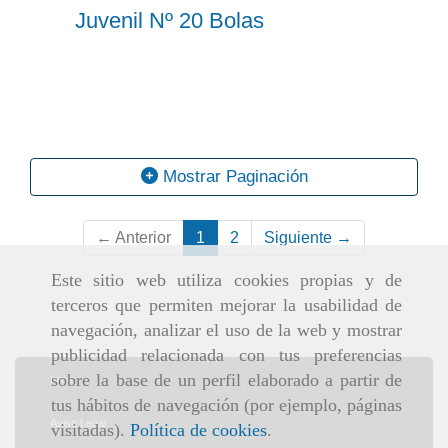
Juvenil Nº 20 Bolas
Mostrar Paginación
← Anterior
1
2
Siguiente →
Este sitio web utiliza cookies propias y de
terceros que permiten mejorar la usabilidad de
navegación, analizar el uso de la web y mostrar
publicidad relacionada con tus preferencias
sobre la base de un perfil elaborado a partir de
Inicio
tus hábitos de navegación (por ejemplo, páginas
Aviso Legal
visitadas).
Política de cookies
.