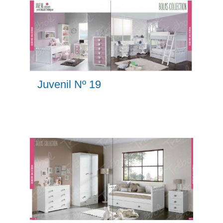
Juvenil Nº 19