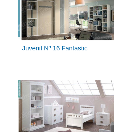
Juvenil Nº 16 Fantastic