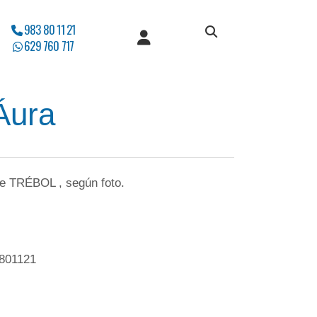
983 80 11 21
629 760 717
Áura
 de TRÉBOL , según foto.
801121