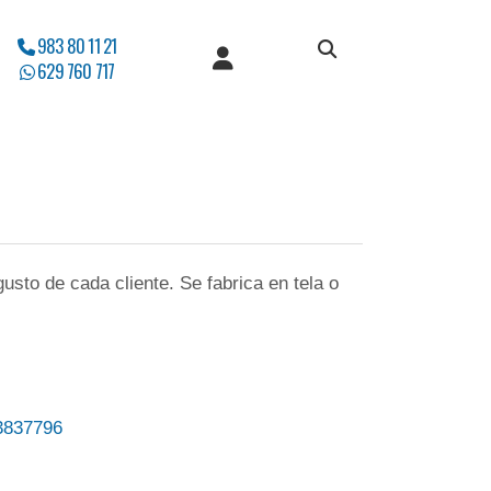
983 80 11 21
629 760 717
sto de cada cliente. Se fabrica en tela o
837796