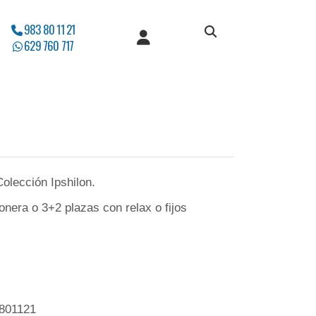
983 80 11 21
629 760 717
Colección Ipshilon.
nera o 3+2 plazas con relax o fijos
3801121