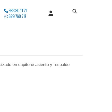
983 80 11 21
629 760 717
pizado en capitoné asiento y respaldo