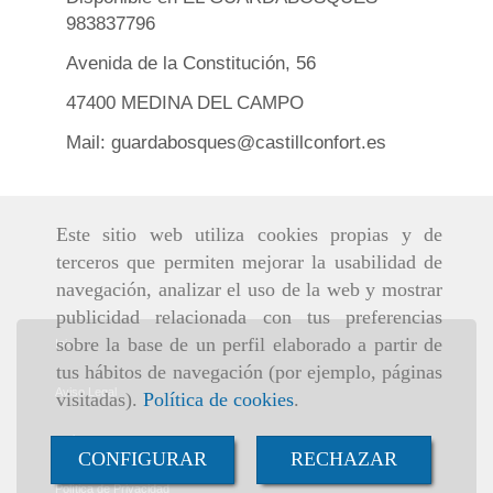
983837796
Avenida de la Constitución, 56
47400 MEDINA DEL CAMPO
Mail: guardabosques@castillconfort.es
Este sitio web utiliza cookies propias y de
terceros que permiten mejorar la usabilidad de
navegación, analizar el uso de la web y mostrar
publicidad relacionada con tus preferencias
sobre la base de un perfil elaborado a partir de
Inicio
tus hábitos de navegación (por ejemplo, páginas
Aviso Legal
visitadas).
Política de cookies
.
Política de cookies
CONFIGURAR
RECHAZAR
Política de Privacidad