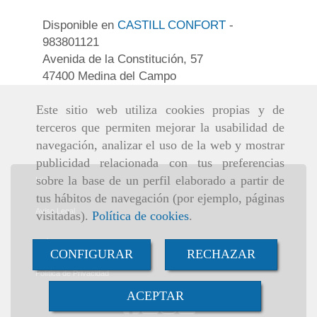
Disponible en
CASTILL CONFORT
-
983801121
Avenida de la Constitución, 57
47400 Medina del Campo
Este sitio web utiliza cookies propias y de
terceros que permiten mejorar la usabilidad de
navegación, analizar el uso de la web y mostrar
publicidad relacionada con tus preferencias
sobre la base de un perfil elaborado a partir de
Inicio
tus hábitos de navegación (por ejemplo, páginas
Aviso Legal
visitadas).
Política de cookies
.
Política de cookies
CONFIGURAR
RECHAZAR
Política de Privacidad
ACEPTAR