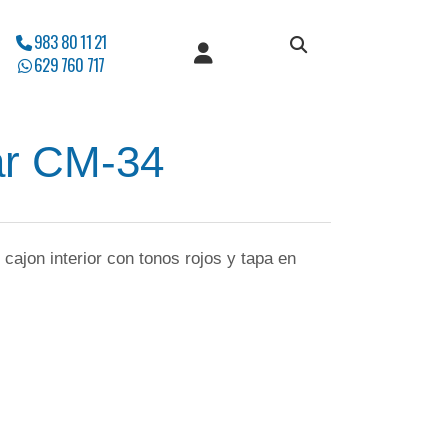
983 80 11 21
629 760 717
ar CM-34
cajon interior con tonos rojos y tapa en