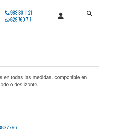
983 80 11 21
629 760 717
s en todas las medidas, componible en
ado o deslizante.
837796