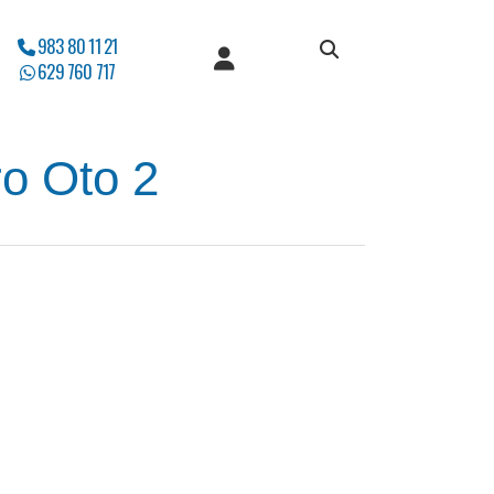
983 80 11 21
629 760 717
o Oto 2