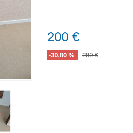
200 €
-30,80 %
289 €