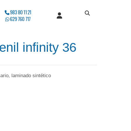
983 80 11 21
629 760 717
nil infinity 36
rio, laminado sintético