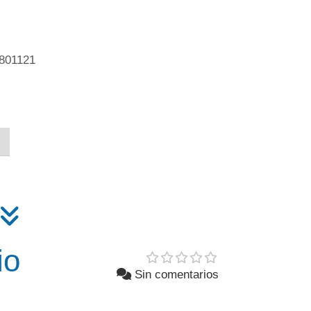
3801121
io
Sin comentarios