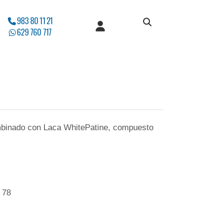
983 80 11 21
629 760 717
binado con Laca WhitePatine, compuesto
 78