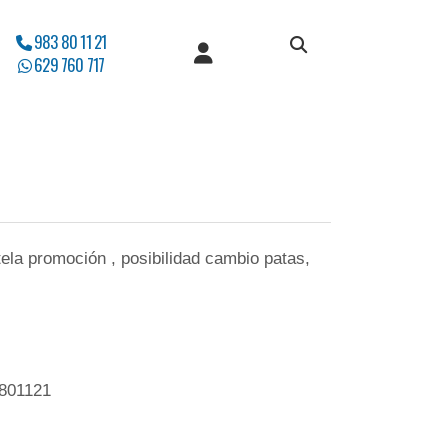
983 80 11 21
629 760 717
 tela promoción , posibilidad cambio patas,
3801121