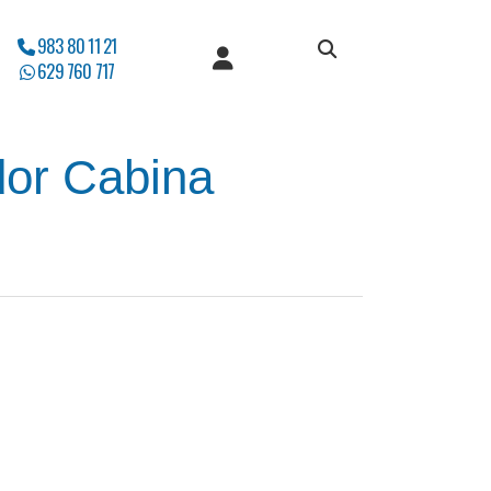
983 80 11 21
629 760 717
dor Cabina