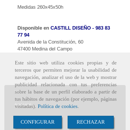
Medidas 260x45x50h
Disponible en
CASTILL DISEÑO
- 983 83
77 94
Avenida de la Constitución, 60
47400 Medina del Campo
Este sitio web utiliza cookies propias y de
terceros que permiten mejorar la usabilidad de
navegación, analizar el uso de la web y mostrar
publicidad relacionada con tus preferencias
sobre la base de un perfil elaborado a partir de
Inicio
tus hábitos de navegación (por ejemplo, páginas
Aviso Legal
visitadas).
Política de cookies
.
Política de cookies
CONFIGURAR
RECHAZAR
Política de Privacidad