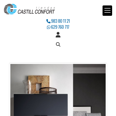
983 80 11 21
629 760 717