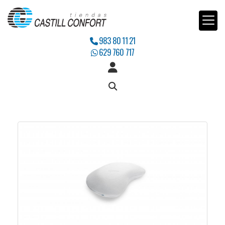
983 80 11 21
629 760 717