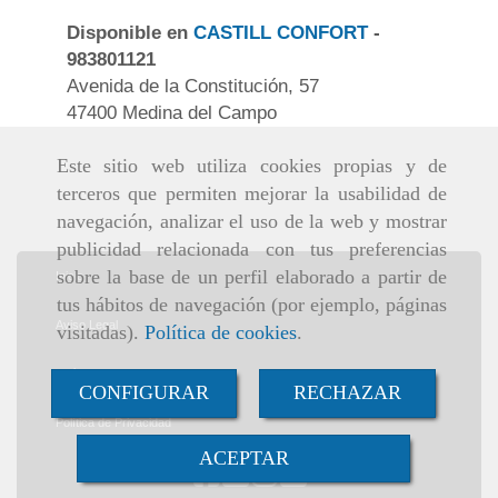
Disponible en
CASTILL CONFORT
-
983801121
Avenida de la Constitución, 57
47400 Medina del Campo
Este sitio web utiliza cookies propias y de
terceros que permiten mejorar la usabilidad de
navegación, analizar el uso de la web y mostrar
publicidad relacionada con tus preferencias
sobre la base de un perfil elaborado a partir de
Inicio
tus hábitos de navegación (por ejemplo, páginas
Aviso Legal
visitadas).
Política de cookies
.
Política de cookies
CONFIGURAR
RECHAZAR
Política de Privacidad
ACEPTAR