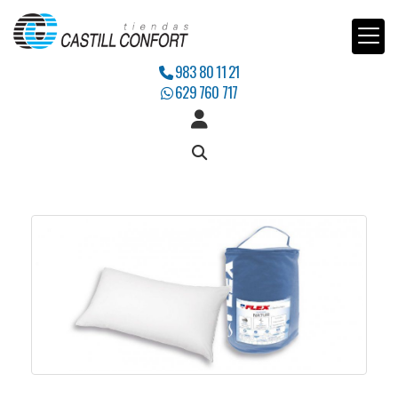
983 80 11 21
629 760 717